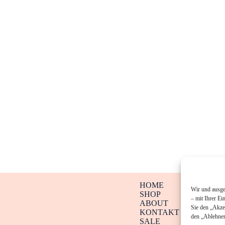
HOME
Wir und ausge
SHOP
– mit Ihrer Ei
ABOUT
Sie den „Akze
KONTAKT
den „Ablehnen
SALE