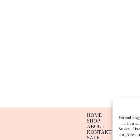
HOME
Wir und ausge
SHOP
– mit Ihrer Ei
ABOUT
Sie den „Akze
KONTAKT
den „Ablehnen
SALE