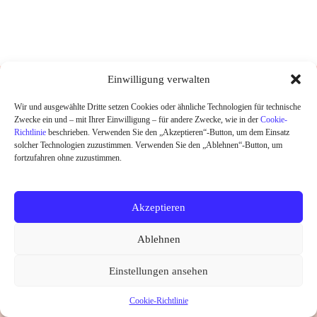
DESIGNED UND HANDGEDRUCKT IN
Einwilligung verwalten
BERLIN
Wir und ausgewählte Dritte setzen Cookies oder ähnliche Technologien für technische
Zwecke ein und – mit Ihrer Einwilligung – für andere Zwecke, wie in der
Cookie-
HOME
Richtlinie
beschrieben. Verwenden Sie den „Akzeptieren“-Button, um dem Einsatz
SHOP
solcher Technologien zuzustimmen. Verwenden Sie den „Ablehnen“-Button, um
ABOUT
fortzufahren ohne zuzustimmen.
KONTAKT
SALE
Akzeptieren
Widerrufsrecht
Datenschutz
AGB
Kontakt
Ablehnen
Impressum
Cookie-Richtlinie (EU)
Copyright © 2026 little Ruby
Einstellungen ansehen
Vertrag widerrufen
Cookie-Richtlinie