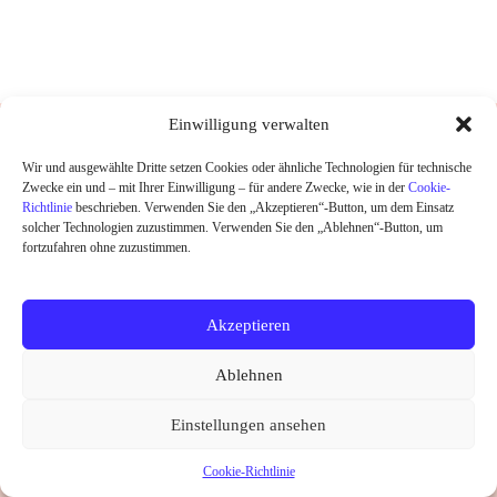
DESIGNED UND HANDGEDRUCKT IN
Einwilligung verwalten
BERLIN
Wir und ausgewählte Dritte setzen Cookies oder ähnliche Technologien für technische
Zwecke ein und – mit Ihrer Einwilligung – für andere Zwecke, wie in der
Cookie-
HOME
Richtlinie
beschrieben. Verwenden Sie den „Akzeptieren“-Button, um dem Einsatz
SHOP
solcher Technologien zuzustimmen. Verwenden Sie den „Ablehnen“-Button, um
ABOUT
fortzufahren ohne zuzustimmen.
KONTAKT
SALE
Akzeptieren
Widerrufsrecht
Datenschutz
AGB
Kontakt
Ablehnen
Impressum
Cookie-Richtlinie (EU)
Copyright © 2026 little Ruby
Einstellungen ansehen
Vertrag widerrufen
Cookie-Richtlinie