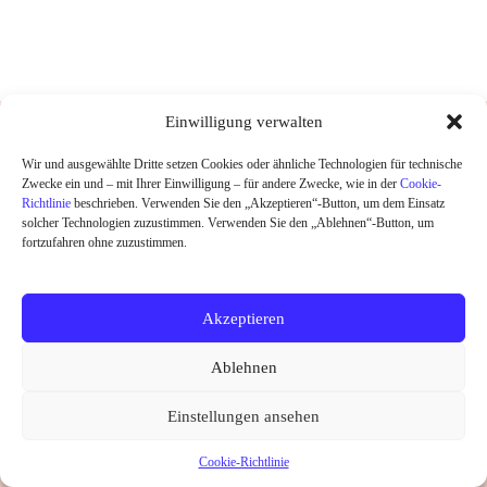
DESIGNED UND HANDGEDRUCKT IN
Einwilligung verwalten
BERLIN
Wir und ausgewählte Dritte setzen Cookies oder ähnliche Technologien für technische
Zwecke ein und – mit Ihrer Einwilligung – für andere Zwecke, wie in der
Cookie-
HOME
Richtlinie
beschrieben. Verwenden Sie den „Akzeptieren“-Button, um dem Einsatz
SHOP
solcher Technologien zuzustimmen. Verwenden Sie den „Ablehnen“-Button, um
ABOUT
fortzufahren ohne zuzustimmen.
KONTAKT
SALE
Akzeptieren
Widerrufsrecht
Datenschutz
AGB
Kontakt
Ablehnen
Impressum
Cookie-Richtlinie (EU)
Copyright © 2026 little Ruby
Einstellungen ansehen
Vertrag widerrufen
Cookie-Richtlinie