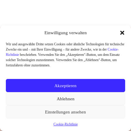
DESIGNED UND HANDGEDRUCKT IN
Einwilligung verwalten
BERLIN
Wir und ausgewählte Dritte setzen Cookies oder ähnliche Technologien für technische
Zwecke ein und – mit Ihrer Einwilligung – für andere Zwecke, wie in der
Cookie-
HOME
Richtlinie
beschrieben. Verwenden Sie den „Akzeptieren“-Button, um dem Einsatz
SHOP
solcher Technologien zuzustimmen. Verwenden Sie den „Ablehnen“-Button, um
ABOUT
fortzufahren ohne zuzustimmen.
KONTAKT
SALE
Akzeptieren
Widerrufsrecht
Datenschutz
AGB
Kontakt
Ablehnen
Impressum
Cookie-Richtlinie (EU)
Copyright © 2026 little Ruby
Einstellungen ansehen
Vertrag widerrufen
Cookie-Richtlinie