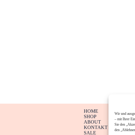
HOME
Wir und ausge
SHOP
– mit Ihrer Ei
ABOUT
Sie den „Akze
KONTAKT
den „Ablehnen
SALE