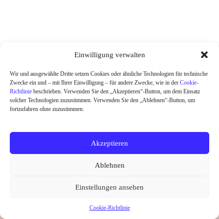
DESIGNED UND HANDGEDRUCKT IN
Einwilligung verwalten
BERLIN
Wir und ausgewählte Dritte setzen Cookies oder ähnliche Technologien für technische
Zwecke ein und – mit Ihrer Einwilligung – für andere Zwecke, wie in der
Cookie-
HOME
Richtlinie
beschrieben. Verwenden Sie den „Akzeptieren“-Button, um dem Einsatz
SHOP
solcher Technologien zuzustimmen. Verwenden Sie den „Ablehnen“-Button, um
ABOUT
fortzufahren ohne zuzustimmen.
KONTAKT
SALE
Akzeptieren
Widerrufsrecht
Datenschutz
AGB
Kontakt
Ablehnen
Impressum
Cookie-Richtlinie (EU)
Copyright © 2026 little Ruby
Einstellungen ansehen
Vertrag widerrufen
Cookie-Richtlinie