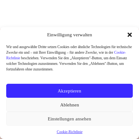
DESIGNED UND HANDGEDRUCKT IN
Einwilligung verwalten
BERLIN
Wir und ausgewählte Dritte setzen Cookies oder ähnliche Technologien für technische
Zwecke ein und – mit Ihrer Einwilligung – für andere Zwecke, wie in der
Cookie-
HOME
Richtlinie
beschrieben. Verwenden Sie den „Akzeptieren“-Button, um dem Einsatz
SHOP
solcher Technologien zuzustimmen. Verwenden Sie den „Ablehnen“-Button, um
ABOUT
fortzufahren ohne zuzustimmen.
KONTAKT
SALE
Akzeptieren
Widerrufsrecht
Datenschutz
AGB
Kontakt
Ablehnen
Impressum
Cookie-Richtlinie (EU)
Copyright © 2026 little Ruby
Einstellungen ansehen
Vertrag widerrufen
Cookie-Richtlinie