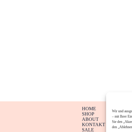
HOME
Wir und ausge
SHOP
– mit Ihrer Ei
ABOUT
Sie den „Akze
KONTAKT
den „Ablehnen
SALE