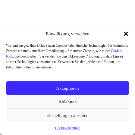
DESIGNED UND HANDGEDRUCKT IN
Einwilligung verwalten
BERLIN
Wir und ausgewählte Dritte setzen Cookies oder ähnliche Technologien für technische
Zwecke ein und – mit Ihrer Einwilligung – für andere Zwecke, wie in der
Cookie-
HOME
Richtlinie
beschrieben. Verwenden Sie den „Akzeptieren“-Button, um dem Einsatz
SHOP
solcher Technologien zuzustimmen. Verwenden Sie den „Ablehnen“-Button, um
ABOUT
fortzufahren ohne zuzustimmen.
KONTAKT
SALE
Akzeptieren
Widerrufsrecht
Datenschutz
AGB
Kontakt
Ablehnen
Impressum
Cookie-Richtlinie (EU)
Copyright © 2026 little Ruby
Einstellungen ansehen
Vertrag widerrufen
Cookie-Richtlinie