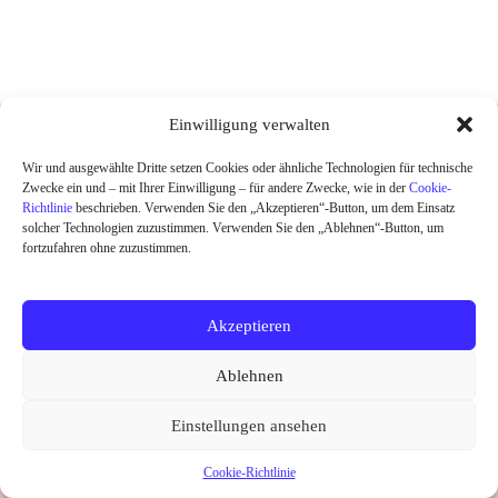
DESIGNED UND HANDGEDRUCKT IN
Einwilligung verwalten
BERLIN
Wir und ausgewählte Dritte setzen Cookies oder ähnliche Technologien für technische
Zwecke ein und – mit Ihrer Einwilligung – für andere Zwecke, wie in der
Cookie-
HOME
Richtlinie
beschrieben. Verwenden Sie den „Akzeptieren“-Button, um dem Einsatz
SHOP
solcher Technologien zuzustimmen. Verwenden Sie den „Ablehnen“-Button, um
ABOUT
fortzufahren ohne zuzustimmen.
KONTAKT
SALE
Akzeptieren
Widerrufsrecht
Datenschutz
AGB
Kontakt
Ablehnen
Impressum
Cookie-Richtlinie (EU)
Copyright © 2026 little Ruby
Einstellungen ansehen
Vertrag widerrufen
Cookie-Richtlinie