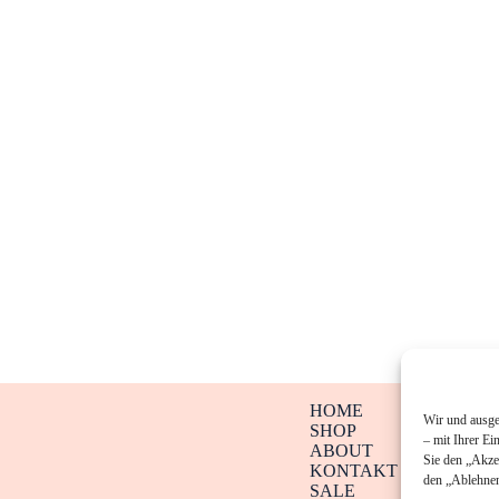
HOME
Wir und ausge
SHOP
– mit Ihrer Ei
ABOUT
Sie den „Akze
KONTAKT
den „Ablehnen
SALE