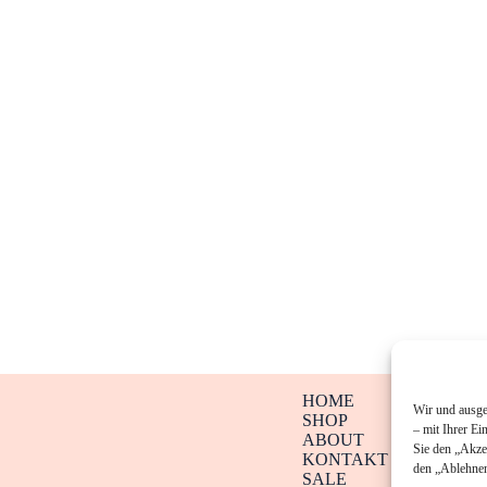
HOME
Wir und ausge
SHOP
– mit Ihrer Ei
ABOUT
Sie den „Akze
KONTAKT
den „Ablehnen
SALE