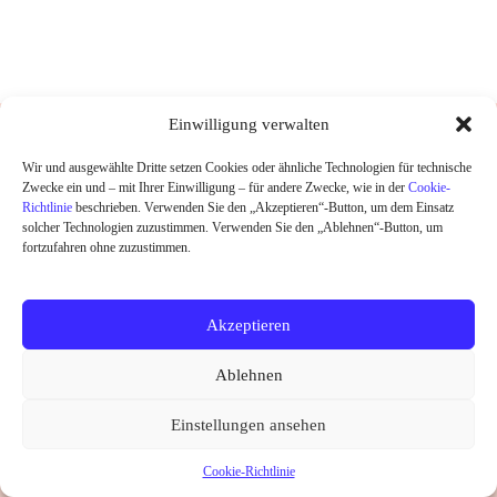
DESIGNED UND HANDGEDRUCKT IN
Einwilligung verwalten
BERLIN
Wir und ausgewählte Dritte setzen Cookies oder ähnliche Technologien für technische
Zwecke ein und – mit Ihrer Einwilligung – für andere Zwecke, wie in der
Cookie-
HOME
Richtlinie
beschrieben. Verwenden Sie den „Akzeptieren“-Button, um dem Einsatz
SHOP
solcher Technologien zuzustimmen. Verwenden Sie den „Ablehnen“-Button, um
ABOUT
fortzufahren ohne zuzustimmen.
KONTAKT
SALE
Akzeptieren
Widerrufsrecht
Datenschutz
AGB
Kontakt
Ablehnen
Impressum
Cookie-Richtlinie (EU)
Copyright © 2026 little Ruby
Einstellungen ansehen
Vertrag widerrufen
Cookie-Richtlinie