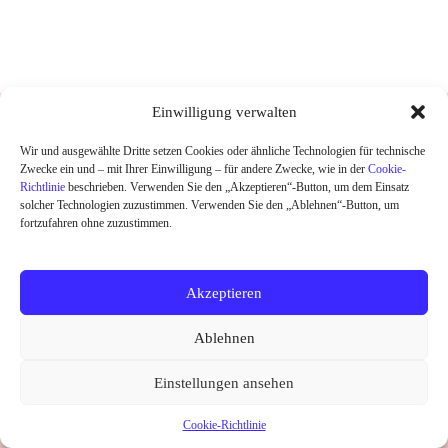
DESIGNED UND HANDGEDRUCKT IN
Einwilligung verwalten
BERLIN
Wir und ausgewählte Dritte setzen Cookies oder ähnliche Technologien für technische
Zwecke ein und – mit Ihrer Einwilligung – für andere Zwecke, wie in der
Cookie-
HOME
Richtlinie
beschrieben. Verwenden Sie den „Akzeptieren“-Button, um dem Einsatz
SHOP
solcher Technologien zuzustimmen. Verwenden Sie den „Ablehnen“-Button, um
ABOUT
fortzufahren ohne zuzustimmen.
KONTAKT
SALE
Akzeptieren
Widerrufsrecht
Datenschutz
AGB
Kontakt
Ablehnen
Impressum
Cookie-Richtlinie (EU)
Copyright © 2026 little Ruby
Einstellungen ansehen
Vertrag widerrufen
Cookie-Richtlinie