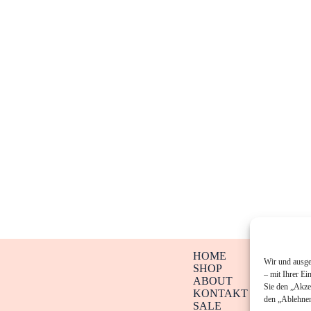
HOME
Wir und ausge
SHOP
– mit Ihrer Ei
ABOUT
Sie den „Akze
KONTAKT
den „Ablehnen
SALE